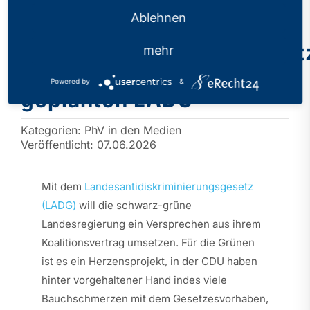
Ablehnen
Antidiskriminierungsgeset
mehr
in NRW: Viel Kritik am
Powered by
&
geplanten LADG
Kategorien:
PhV in den Medien
Veröffentlicht: 07.06.2026
Mit dem
Landesantidiskriminierungsgesetz
(LADG)
will die schwarz-grüne
Landesregierung ein Versprechen aus ihrem
Koalitionsvertrag umsetzen. Für die Grünen
ist es ein Herzensprojekt, in der CDU haben
hinter vorgehaltener Hand indes viele
Bauchschmerzen mit dem Gesetzesvorhaben,