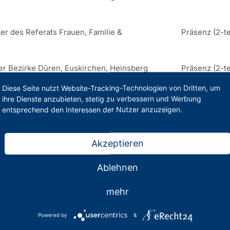
er des Referats Frauen, Familie &
Präsenz (2-te
der Bezirke Düren, Euskirchen, Heinsberg
Präsenz (2-te
Diese Seite nutzt Website-Tracking-Technologien von Dritten, um
rivat- und Ersatzschulen im PhV NRW
Präsenz (2-te
ihre Dienste anzubieten, stetig zu verbessern und Werbung
entsprechend den Interessen der Nutzer anzuzeigen.
hrgänge | Beamtenversorgung |
Präsenz (2-te
Akzeptieren
 Eignungsfeststellungsverfahren (EFV)
Präsenz
Ablehnen
chen Umsetzung
Präsenz
mehr
ancen im Schuldienst
Präsenz (2-te
Powered by
&