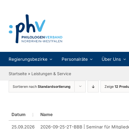
Zum
Inhalt
springen
Regierungsbezirke
Personalräte
Über Uns
Startseite
»
Leistungen & Service
Sortieren nach
Standardsortierung
Zeige
12 Prod
Datum
Name
25.09.2026
2026-09-25-2T-BBB | Seminar für Mitglied