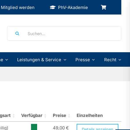
Mitglied werden
PhV-Akademie
Suche
nach:
ne
Leistungen & Service
Presse
Recht
gsart
Verfügbar
Preise
Einzelheiten
ilig)
49,00
€
Details anzeigen