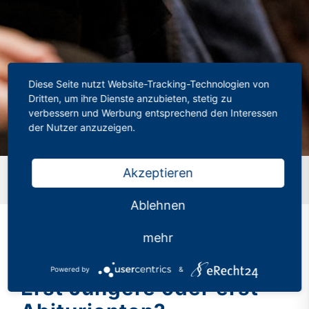
Diese Seite nutzt Website-Tracking-Technologien von
Dritten, um ihre Dienste anzubieten, stetig zu
verbessern und Werbung entsprechend den Interessen
der Nutzer anzuzeigen.
Akzeptieren
Startseite
»
Schulöffnung in NRW: Erst Jüngere oder erst
Abiturienten?
Ablehnen
mehr
Schulöffnung in NRW:
Powered by
&
Erst Jüngere oder erst