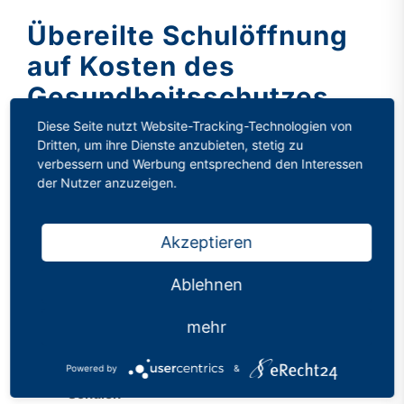
Übereilte Schulöffnung
auf Kosten des
Gesundheitsschutzes
Diese Seite nutzt Website-Tracking-Technologien von
Kategorien:
Pressemitteilungen
Dritten, um ihre Dienste anzubieten, stetig zu
Veröffentlicht: 23.04.2020
verbessern und Werbung entsprechend den Interessen
der Nutzer anzuzeigen.
Notwendiger Infektionsschutz nicht an
Akzeptieren
allen Schulen vorhanden
PhV NW hinterfragt Kosten-Nutzen des
Ablehnen
freiwilligen Unterrichtsangebotes für
Abiturientinnen und Abiturienten an
mehr
Gymnasien und Gesamtschulen
Großes Engagement auf Seiten der
Powered by
&
Schulen