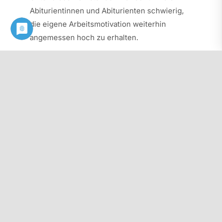
Abiturientinnen und Abiturienten schwierig,
die eigene Arbeitsmotivation weiterhin
angemessen hoch zu erhalten.
Abiturvorbereitungen in den Schulen
insgesamt sinnvoll
Das Angebot des freiwilligen Unterrichts für
Abiturientinnen und Abiturienten ist aus Sicht
des PhV NW ein grundsätzlich
nachvollziehbares Anliegen. Die Öffnung
bietet für die Schülerinnen und Schüler, die
dieses wahrnehmen, die Chance für einen
direkten, persönlichen Austausch. Der direkte
Kontakt zu Mitschülerinnen und Mitschülern
sowie Pädagoginnen und Pädagogen ist nicht
durch das Lernen auf die Distanz zu ersetzen.
Bezüglich der Organisation gibt es an den