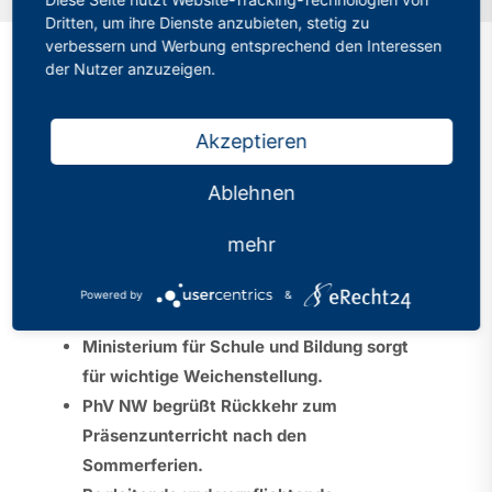
Dritten, um ihre Dienste anzubieten, stetig zu
verbessern und Werbung entsprechend den Interessen
der Nutzer anzuzeigen.
Schule im Normalbetrieb
Akzeptieren
braucht angemessene
Schutzmaßnahmen
Ablehnen
Kategorien:
Pressemitteilungen
mehr
Veröffentlicht: 23.06.2020
Powered by
&
Ministerium für Schule und Bildung sorgt
für wichtige Weichenstellung.
PhV NW begrüßt Rückkehr zum
Präsenzunterricht nach den
Sommerferien.