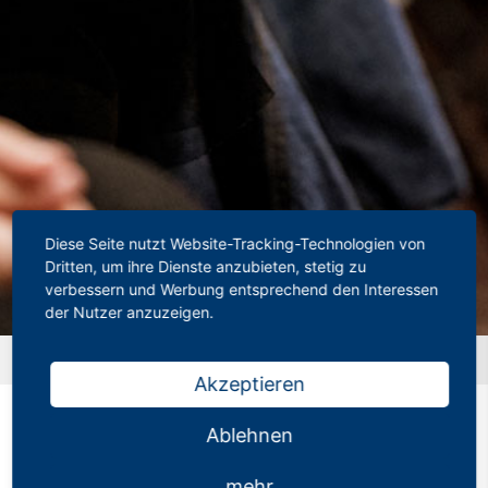
Diese Seite nutzt Website-Tracking-Technologien von
Dritten, um ihre Dienste anzubieten, stetig zu
verbessern und Werbung entsprechend den Interessen
der Nutzer anzuzeigen.
Startseite
»
NRW stellt Lehrer früher ein
Akzeptieren
Ablehnen
NRW stellt Lehrer früher
mehr