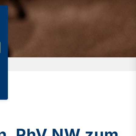
en. PhV NW zum