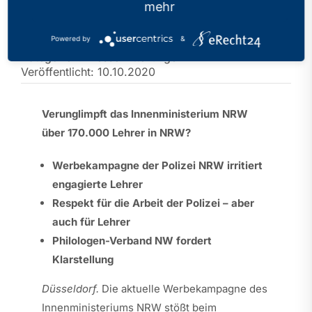
“Genau-Mein-Fall” der
mehr
Polizei NRW
Powered by
&
Kategorien:
Pressemitteilungen
Veröffentlicht: 10.10.2020
Verunglimpft das Innenministerium NRW
über 170.000 Lehrer in NRW?
Werbekampagne der Polizei NRW irritiert
engagierte Lehrer
Respekt für die Arbeit der Polizei – aber
auch für Lehrer
Philologen-Verband NW fordert
Klarstellung
Düsseldorf
.
Die aktuelle Werbekampagne des
Innenministeriums NRW stößt beim