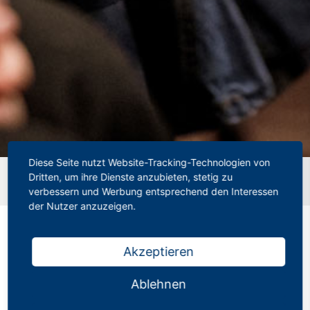
Diese Seite nutzt Website-Tracking-Technologien von
Startseite
»
Stellungnahme zur Werbekampagne “Genau-
Dritten, um ihre Dienste anzubieten, stetig zu
Mein-Fall” der Polizei NRW
verbessern und Werbung entsprechend den Interessen
der Nutzer anzuzeigen.
Akzeptieren
Stellungnahme zur
Ablehnen
Werbekampagne