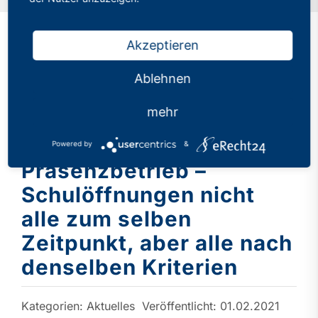
Akzeptieren
Deutscher
Ablehnen
Philologenverband
mehr
fordert: Impfangebot für
Lehrkräfte vor regulärem
Powered by
&
Präsenzbetrieb –
Schulöffnungen nicht
alle zum selben
Zeitpunkt, aber alle nach
denselben Kriterien
Kategorien:
Aktuelles
Veröffentlicht: 01.02.2021