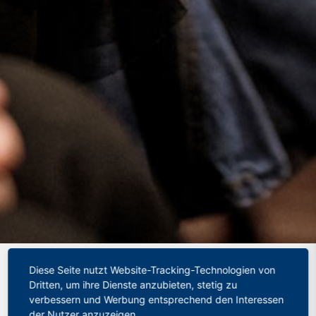
Startseite
»
Deutscher Philologenverband fordert:
Diese Seite nutzt Website-Tracking-Technologien von
Impfangebot für Lehrkräfte vor regulärem Präsenzbetrieb
Dritten, um ihre Dienste anzubieten, stetig zu
– Schulöffnungen nicht alle zum selben Zeitpunkt, aber alle
verbessern und Werbung entsprechend den Interessen
nach denselben Kriterien
der Nutzer anzuzeigen.