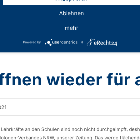
Ablehnen
mehr
Powered by
&
nen wieder für a
021
 Lehrkräfte an den Schulen sind noch nicht durchgeimpft, desh
hilologen-Verbandes NRW, unserer Zeitung. Das werde flächen