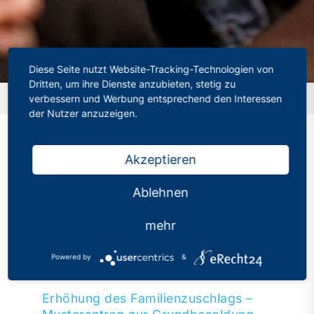
Diese Seite nutzt Website-Tracking-Technologien von
Dritten, um ihre Dienste anzubieten, stetig zu
verbessern und Werbung entsprechend den Interessen
Startseite
»
Amtsangemessene Alimentation
der Nutzer anzuzeigen.
Akzeptieren
Amtsangemessene
Ablehnen
Alimentation
mehr
Kategorien:
Aktuelles
Veröffentlicht: 16.09.2021
Powered by
&
Erhöhung des Familienzuschlags –