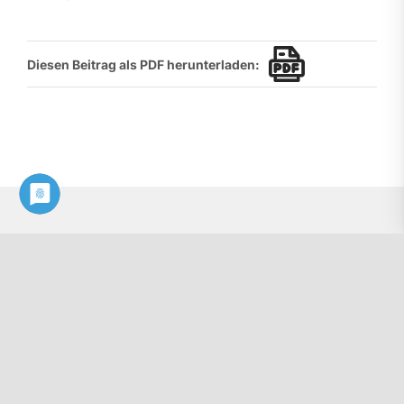
Diesen Beitrag als PDF herunterladen:
Kontakt
Philologenverband Nordrhein-Westfalen
Graf-Adolf-Str. 84
40210 Düsseldorf
Tel.: 0211 17 74 40