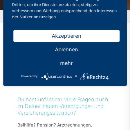
Dritten, um ihre Dienste anzubieten, stetig zu
verbessern und Werbung entsprechend den Interessen
der Nutzer anzuzeigen.
Startseite
»
Dein Referendariat startet demnächst?
Akzeptieren
Dein Referendariat
Ablehnen
startet demnächst?
mehr
Kategorien:
Aktuelles
Veröffentlicht: 05.10.2021
Powered by
&
Du hast unfassbar viele Fragen auch
zu Deiner neuen Versorgungs- und
Versicherungssituation?
Beihilfe? Pension? Arztrechnungen,