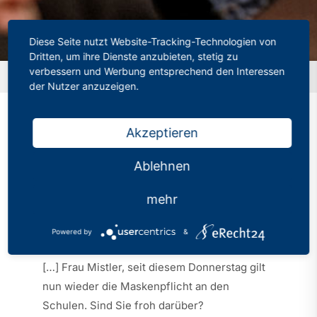
Diese Seite nutzt Website-Tracking-Technologien von
Dritten, um ihre Dienste anzubieten, stetig zu
verbessern und Werbung entsprechend den Interessen
Startseite
»
„Viele Lehrkräfte sind am Limit“
der Nutzer anzuzeigen.
Akzeptieren
„Viele Lehrkräfte sind
Ablehnen
am Limit“
mehr
Kategorien:
PhV in den Medien
Veröffentlicht: 04.12.2021
Powered by
&
[…] Frau Mistler, seit diesem Donnerstag gilt
nun wieder die Maskenpflicht an den
Schulen. Sind Sie froh darüber?