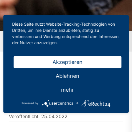
Diese Seite nutzt Website-Tracking-Technologien von
Dritten, um ihre Dienste anzubieten, stetig zu
verbessern und Werbung entsprechend den Interessen
Startseite
»
NRW-Schulministerin Gebauer verspricht faire
der Nutzer anzuzeigen.
Abi-Prüfungen
Akzeptieren
NRW-Schulministerin
Ablehnen
Gebauer verspricht faire
mehr
Abi-Prüfungen
Powered by
&
Kategorien:
PhV in den Medien
Veröffentlicht: 25.04.2022