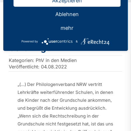
Akzeptieren
Ablehnen
Wie man Kindern am
mehr
besten Rechtschreibung
Powered by
&
beibringt
Kategorien:
PhV in den Medien
Veröffentlicht: 04.08.2022
„(…) Der Philologenverband NRW vertritt
Lehrkräfte weiterführender Schulen, in denen
die Kinder nach der Grundschule ankommen,
und begrüßt die Entwicklung ausdrücklich.
„Wenn sich die Rechtschreibung in der
Grundschule nicht festgesetzt hat, ist das uns