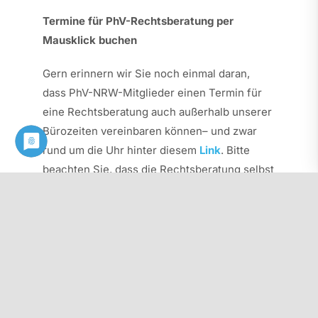
Termine für PhV-Rechtsberatung per
Mausklick buchen
Gern erinnern wir Sie noch einmal daran,
dass PhV-NRW-Mitglieder einen Termin für
eine Rechtsberatung auch außerhalb unserer
Bürozeiten vereinbaren können– und zwar
rund um die Uhr hinter diesem
Link
. Bitte
beachten Sie, dass die Rechtsberatung selbst
von Montag bis Donnerstag in der Zeit von 10
bis 16 Uhr stattfindet.
Herzliche Grüße
Ihre
Sabine Mistler