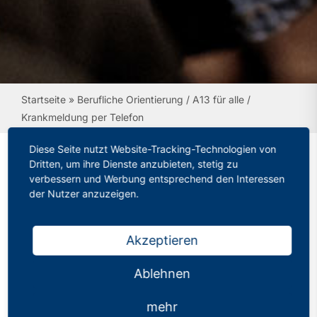
Startseite
»
Berufliche Orientierung / A13 für alle /
Krankmeldung per Telefon
Diese Seite nutzt Website-Tracking-Technologien von
Dritten, um ihre Dienste anzubieten, stetig zu
verbessern und Werbung entsprechend den Interessen
Berufliche Orientierung /
der Nutzer anzuzeigen.
A13 für alle /
Krankmeldung per
Akzeptieren
Telefon
Ablehnen
Kategorien:
Mitgliederinformation
mehr
Veröffentlicht: 16.09.2022