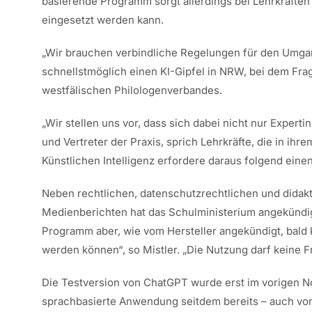
basierende Programm sorgt allerdings bei Lehrkräften
eingesetzt werden kann.
„Wir brauchen verbindliche Regelungen für den Umgang
schnellstmöglich einen KI-Gipfel in NRW, bei dem Frag
westfälischen Philologenverbandes.
„Wir stellen uns vor, dass sich dabei nicht nur Exper
und Vertreter der Praxis, sprich Lehrkräfte, die in ih
Künstlichen Intelligenz erfordere daraus folgend ein
Neben rechtlichen, datenschutzrechtlichen und dida
Medienberichten hat das Schulministerium angekündigt
Programm aber, wie vom Hersteller angekündigt, bald ko
werden können“, so Mistler. „Die Nutzung darf keine F
Die Testversion von ChatGPT wurde erst im vorigen N
sprachbasierte Anwendung seitdem bereits – auch von