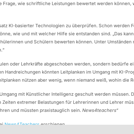
die Frage, wie schriftliche Leistungen bewertet werden können,
insatz KI-basierter Technologien zu überprüfen. Schon werden
e, wie und mit welcher Hilfe sie entstanden sind. „Das kann na
Schülerinnen und Schülern bewerten können. Unter Umständen
.“
hulen oder Lehrkräfte abgeschoben werden, sondern bedürfe ei
lten Handreichungen könnten Leitplanken im Umgang mit KI-Pro
eitplanken nützen aber wenig, wenn niemand weiß, wohin die Re
 im Umgang mit Künstlicher Intelligenz geschult werden müssen
 Zeiten extremer Belastungen für Lehrerinnen und Lehrer müss
ühren und müssten praxistauglich sein.
News4teachers“
bei
News4Teachers
erschienen.