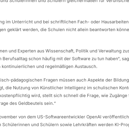
 und Schülerinnen und Schülern gleichermaßen für Verunsicheru
 im Unterricht und bei schriftlichen Fach- oder Hausarbeiten
en geklärt werden, die Schulen nicht allein beantworten können
tinnen und Experten aus Wissenschaft, Politik und Verwaltung 
rem Berufsalltag schon häufig mit der Software zu tun haben“, sa
en kontinuierlichen und regelmäßigen Austausch.
ktisch-pädagogischen Fragen müssen auch Aspekte der Bildung
, die Nutzung von Künstlicher Intelligenz im schulischen Kont
stenpflichtig wird, stellt sich schnell die Frage, wie Zugänge 
rage des Geldbeutels sein.“
ovember von dem US-Softwareentwickler OpenAI veröffentlicht
 Schülerinnen und Schülern sowie Lehrkräften werden KI-Progr