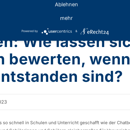
Ablehnen
mehr
Powered by
&
n: Wie lassen sic
h bewerten, wenn
 entstanden sind?
2023
 schnell in Schulen und Unterricht geschafft wie der Chatbot 