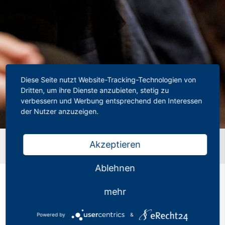
Diese Seite nutzt Website-Tracking-Technologien von
Dritten, um ihre Dienste anzubieten, stetig zu
verbessern und Werbung entsprechend den Interessen
der Nutzer anzuzeigen.
Startseite
»
Prüfungen in den Bundesländern sollen
Akzeptieren
vergleichbar werden
Ablehnen
mehr
Prüfungen in den
Powered by
&
Bundesländern sollen