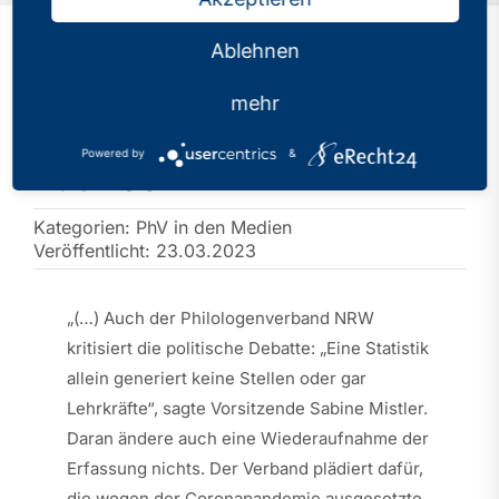
Ablehnen
Lehrerverbände: Streit
mehr
um Ausfall-Statistik ist
Powered by
&
nutzlos
Kategorien:
PhV in den Medien
Veröffentlicht: 23.03.2023
„(…) Auch der Philologenverband NRW
kritisiert die politische Debatte: „Eine Statistik
allein generiert keine Stellen oder gar
Lehrkräfte“, sagte Vorsitzende Sabine Mistler.
Daran ändere auch eine Wiederaufnahme der
Erfassung nichts. Der Verband plädiert dafür,
die wegen der Coronapandemie ausgesetzte