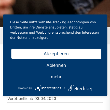
Diese Seite nutzt Website-Tracking-Technologien von
Dritten, um ihre Dienste anzubieten, stetig zu
verbessern und Werbung entsprechend den Interessen
Startseite
»
PHV-Frühstück der Bezirksgruppe
der Nutzer anzuzeigen.
Rheine/Steinfurt
Akzeptieren
PHV-Frühstück der
Ablehnen
Bezirksgruppe
mehr
Rheine/Steinfurt
Powered by
&
Kategorien:
Bezirk Münster
,
Rheine/Steinfurt
Veröffentlicht: 03.04.2023