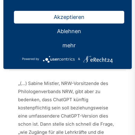
Wenn Künstliche
Akzeptieren
Intelligenz
Ablehnen
Hausaufgaben und
Prüfungen macht
mehr
Kategorien:
PhV in den Medien
Powered by
&
Veröffentlicht: 03.04.2023
„(…) Sabine Mistler, NRW-Vorsitzende des
Philologenverbands NRW, gibt aber zu
bedenken, dass ChatGPT künftig
kostenpflichtig sein soll beziehungsweise
eine umfassendere ChatGPT-Version dies
schon ist. Dann stelle sich schnell die Frage,
„wie Zugänge für alle Lehrkräfte und die