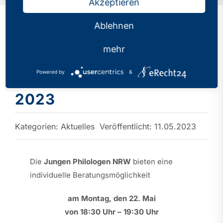
Akzeptieren
Ablehnen
Telefonsprechstunde für
mehr
Referendarinnen und
Powered by
&
Referendare am 22. Mai
2023
Kategorien:
Aktuelles
Veröffentlicht: 11.05.2023
Die
Jungen Philologen NRW
bieten eine
individuelle Beratungsmöglichkeit
am Montag, den 22. Mai
von 18:30 Uhr – 19:30 Uhr