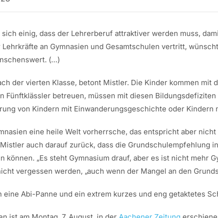
 sich einig, dass der Lehrerberuf attraktiver werden muss, d
 Lehrkräfte an Gymnasien und Gesamtschulen vertritt, wünscht 
ünschenswert. (…)
ch der vierten Klasse, betont Mistler. Die Kinder kommen mit 
en Fünftklässler betreuen, müssen mit diesen Bildungsdefizite
erung von Kindern mit Einwanderungsgeschichte oder Kindern m
mnasien eine heile Welt vorherrsche, das entspricht aber nicht
 Mistler auch darauf zurück, dass die Grundschulempfehlung in
önnen. „Es steht Gymnasium drauf, aber es ist nicht mehr Gym
icht vergessen werden, „auch wenn der Mangel an den Grundsc
 eine Abi-Panne und ein extrem kurzes und eng getaktetes Schul
n ist am Montag, 7. August, in der
Aachener Zeitung
erschiene