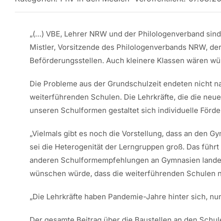
„(…) VBE, Lehrer NRW und der Philologenverband sind
Mistler, Vorsitzende des Philologenverbands NRW, der
Beförderungsstellen. Auch kleinere Klassen wären w
Die Probleme aus der Grundschulzeit endeten nicht na
weiterführenden Schulen. Die Lehrkräfte, die die neu
unseren Schulformen gestaltet sich individuelle Förd
„Vielmals gibt es noch die Vorstellung, dass an den Gy
sei die Heterogenität der Lerngruppen groß. Das führt
anderen Schulformempfehlungen an Gymnasien landen k
wünschen würde, dass die weiterführenden Schulen n
„Die Lehrkräfte haben Pandemie-Jahre hinter sich, nun
Der gesamte Beitrag über die Baustellen an den Schule