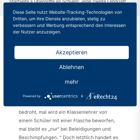
Startseite
»
Übergriffe an Schulen: Jede zweite Lehrkraft
erfährt Gewalt
Diese Seite nutzt Website-Tracking-Technologien von
Dritten, um ihre Dienste anzubieten, stetig zu
verbessern und Werbung entsprechend den Interessen
der Nutzer anzuzeigen.
Übergriffe an Schulen:
Jede zweite Lehrkraft
Akzeptieren
erfährt Gewalt
Ablehnen
Kategorien:
PhV in den Medien
mehr
Veröffentlicht: 16.11.2023
Powered by
&
„Mal wird eine Schulleiterin von einem Vater
bedroht, mal wird ein Klassenlehrer von
einem Schüler mit einer Flasche beworfen,
mal bleibt es „nur“ bei Beleidigungen und
Beschimpfungen. “ Doch letztlich handelt es