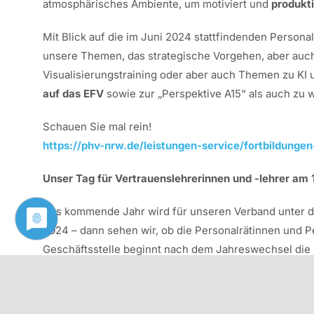
atmosphärisches Ambiente, um motiviert und
produkti
Mit Blick auf die im Juni 2024 stattfindenden Persona
unsere Themen, das strategische Vorgehen, aber auch 
Visualisierungstraining oder aber auch Themen zu KI 
auf das EFV
sowie zur „Perspektive A15“ als auch zu 
Schauen Sie mal rein!
https://phv-nrw.de/leistungen-service/fortbildung
Unser Tag für Vertrauenslehrerinnen und -lehrer am 1
Das kommende Jahr wird für unseren Verband unter 
2024 – dann sehen wir, ob die Personalrätinnen und Pe
Geschäftsstelle beginnt nach dem Jahreswechsel die h
Ihrer Schule sein, sollten Sie sich schon einmal den
Fr
Der PhV widmet Ihnen dann einen ganzen Tag – mit sp