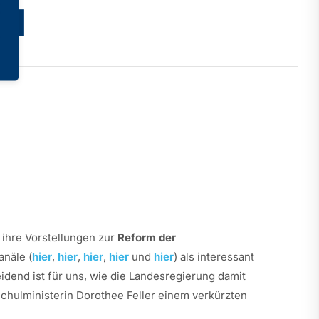
el
ihre Vorstellungen zur
Reform der
anäle (
hier
,
hier
,
hier
,
hier
und
hier
) als interessant
dend ist für uns, wie die Landesregierung damit
hulministerin Dorothee Feller einem verkürzten