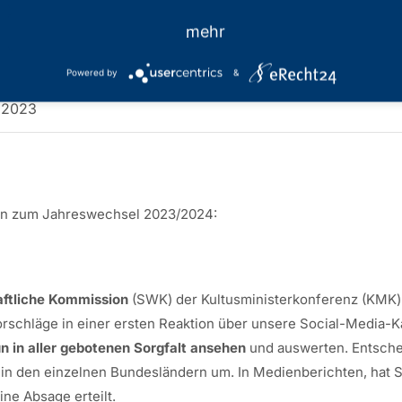
zum Jahreswechs
mehr
Powered by
&
2.2023
nen zum Jahreswechsel 2023/2024:
ftliche Kommission
(SWK) der Kultusministerkonferenz (KMK) 
orschläge in einer ersten Reaktion über unsere Social-Media-K
 in aller gebotenen Sorgfalt ansehen
und auswerten. Entschei
 den einzelnen Bundesländern um. In Medienberichten, hat Sc
ine Absage erteilt.