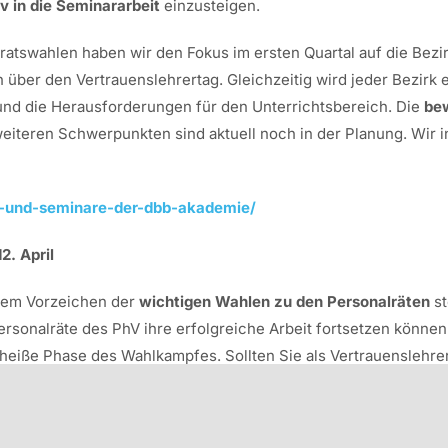
v in die Seminararbeit
einzusteigen.
lratswahlen haben wir den Fokus im ersten Quartal auf die Bezi
über den Vertrauenslehrertag. Gleichzeitig wird jeder Bezirk 
und die Herausforderungen für den Unterrichtsbereich. Die
bew
weiteren Schwerpunkten sind aktuell noch in der Planung. Wir i
en-und-seminare-der-dbb-akademie/
2. April
dem Vorzeichen der
wichtigen Wahlen zu den Personalräten
st
rsonalräte des PhV ihre erfolgreiche Arbeit fortsetzen können
eiße Phase des Wahlkampfes. Sollten Sie als Vertrauenslehrer
eitag, 12. April 2024
, vormerken. Wir freuen uns, wenn Sie u
annenden Diskussionen, Kabarett und Vorträgen.