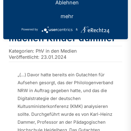
Ablehnen
Schul-Debatte in NRW –
mehr
„Tablets im Unterricht
Powered by
&
machen Kinder dümmer“
Kategorien:
PhV in den Medien
Veröffentlicht: 23.01.2024
„(…) Davor hatte bereits ein Gutachten für
Aufsehen gesorgt, das der Philologenverband
NRW in Auftrag gegeben hatte, und das die
Digitalstrategie der deutschen
Kultusministerkonferenz (KMK) analysieren
sollte. Durchgeführt wurde es von Karl-Heinz
Dammer, Professor an der Pädagogischen
Hochschule Heidelberg. Das Gutachten