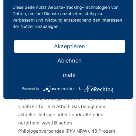
Diese Seite nutzt Website-Tracking-Technologien von
Dritten, um ihre Dienste anzubieten, stetig zu
KI-Nutzung hat sich innerhalb eines Jahres
verbessern und Werbung entsprechend den Interessen
der Nutzer anzuzeigen.
mehr als verdoppelt
PhV-Umfrage belegt Skepsis und Offenheit
gleichermaßen
Akzeptieren
Landesregierung muss rechtliche Vorgaben
Ablehnen
zur Nutzung liefern
Düsseldorf, 25. Januar 2024
. Fast die Hälfte
mehr
aller Lehrerinnen und Lehrer an Gymnasien
Powered by
&
und Gesamtschulen in Nordrhein-Westfalen
nutzt mittlerweile generative KI-Systeme wie
ChatGPT für ihre Arbeit. Das belegt eine
aktuelle Umfrage unter Lehrkräften des
nordrhein-westfälischen
Philologenverbandes (PhV NRW). 48 Prozent