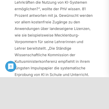
Lehrkräften die Nutzung von KI-Systemen
ermöglichen?“, wollte der PhV wissen. 81
Prozent antworten mit ja. Gewünscht werden
vor allem kostenfreie Zugänge zu den
Anwendungen über landeseigene Lizenzen,
wie sie beispielsweise Mecklenburg-
Vorpommern für seine Lehrerinnen und
Lehrer bereitstellt. „Die Ständige
Wissenschaftliche Kommission der
Kultusministerkonferenz empfiehlt in ihrem
jüngsten Impulspapier die systematische
Erprobung von KI in Schule und Unterricht.
Kostenfreie Zugänge für Schülerinnen und
Schüler sowie für Lehrkräfte sind dafür eine
wichtige Voraussetzung“, sagt Sabine Mistler.
Generell vermissen die NRW-Pädagoginnen