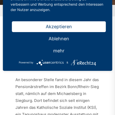
verbessern und Werbung entsprechend den Interessen
der Nutzer anzuzeigen.
Startseite
»
Pensionärstreffen auf dem Michaelsberg
Akzeptieren
Pensionärstreffen auf
Ablehnen
dem Michaelsberg
mehr
Kategorien:
Bonn/Rhein-Sieg
Powered by
&
Veröffentlicht: 30.04.2024
An besonderer Stelle fand in diesem Jahr das
Pensionärstreffen im Bezirk Bonn/Rhein-Sieg
statt, nämlich auf dem Michaelsberg in
Siegburg. Dort befindet sich seit einigen
Jahren das Katholische Soziale Institut (KSI),
ein Tagungshaus modernster Ausstattung mit