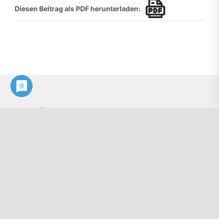
Diesen Beitrag als PDF herunterladen:
Kontakt
Philologenverband Nordrhein-Westfalen
Graf-Adolf-Str. 84
40210 Düsseldorf
Tel.: 0211 17 74 40
info@phv-nrw.de