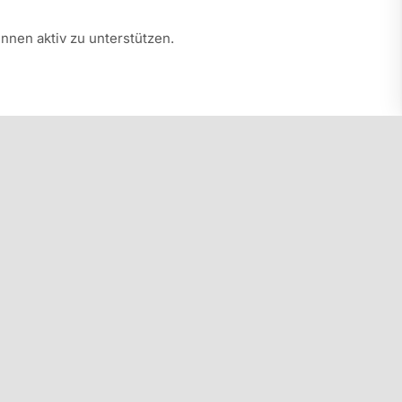
nen aktiv zu unterstützen.
iner Betzavta-Teilqualifizierung abgeschlossen.