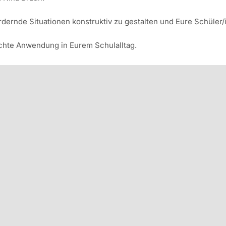
nde Situationen konstruktiv zu gestalten und Eure Schüler/in
echte Anwendung in Eurem Schulalltag.
mehrtägigen Modulen und wird mit einem Zertifikat inklusive e
zur Qualifizierungsmaßnahme für Lehrkräfte.