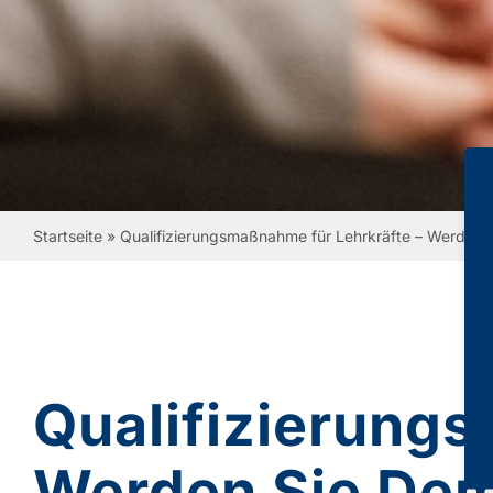
Startseite
»
Qualifizierungsmaßnahme für Lehrkräfte – Werden S
Qualifizierungs
Werden Sie Demo