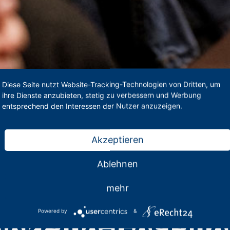
Diese Seite nutzt Website-Tracking-Technologien von Dritten, um
ihre Dienste anzubieten, stetig zu verbessern und Werbung
entsprechend den Interessen der Nutzer anzuzeigen.
ie Demokratie-Gestalter/in!
Akzeptieren
Ablehnen
maßnahme für Leh
mehr
Powered by
&
kratie-Gestalter