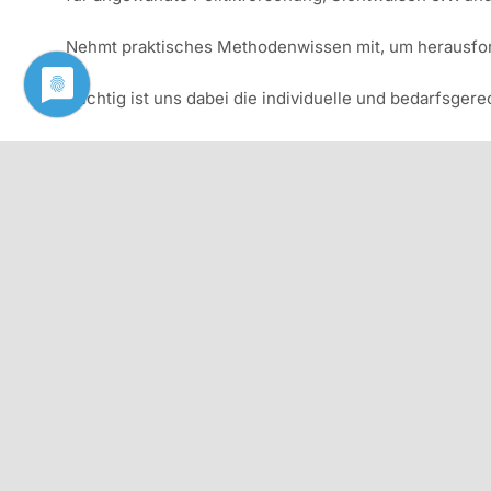
Nehmt praktisches Methodenwissen mit, um herausforder
Wichtig ist uns dabei die individuelle und bedarfsger
Die Qualifizierungsmaßnahme besteht aus insgesamt 4 
Jetzt seid Ihr gefragt!
Hier findet Ihr den
Flyer
und das
Bewerbungsformular