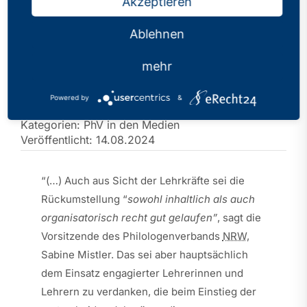
Akzeptieren
Ablehnen
Bye-bye G8: Letzter
mehr
Jahrgang startet zum
Abi
Powered by
&
Kategorien:
PhV in den Medien
Veröffentlicht: 14.08.2024
“(…) Auch aus Sicht der Lehrkräfte sei die
Rückumstellung “
sowohl inhaltlich als auch
organisatorisch recht gut gelaufen”
, sagt die
Vorsitzende des Philologenverbands
NRW
,
Sabine Mistler. Das sei aber hauptsächlich
dem Einsatz engagierter Lehrerinnen und
Lehrern zu verdanken, die beim Einstieg der