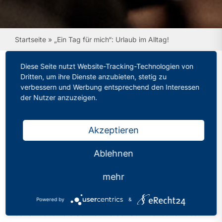
Startseite
»
„Ein Tag für mich“: Urlaub im Alltag!
Diese Seite nutzt Website-Tracking-Technologien von
Dritten, um ihre Dienste anzubieten, stetig zu
verbessern und Werbung entsprechend den Interessen
„Ein Tag für mich“:
der Nutzer anzuzeigen.
Urlaub im Alltag!
Akzeptieren
Kategorien:
Bonn/Rhein-Sieg
Veröffentlicht: 20.08.2024
Ablehnen
Das Schuljahr ist fast vorbei, die letzten Noten
mehr
müssen eingetragen werden, diverse Konferenzen
stehen an und es ist einfach sehr viel los. Endlich
Powered by
&
scheint auch die Sonne und der Sommer scheint es