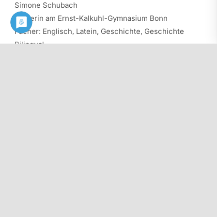
Simone Schubach
Lehrerin am Ernst-Kalkuhl-Gymnasium Bonn
Fächer: Englisch, Latein, Geschichte, Geschichte
Bilingual
Stellvertretende Ansprechpartnerin für
Gleichstellungsfragen und Fachschaftsvorsitzende
des Faches Latein,
Mitbetreuerin der Net-Piloten der BZgA an unserer
Schule und Mitglied der Steuergruppe.
Diesen Beitrag als PDF herunterladen: