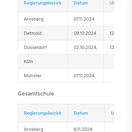
Regierungsbezirk
Datum
Uhrzeit
Arnsberg
07
.11.
2024
Detmold
09.10.2024
1
2:30
–
1
6:
Düsseldorf
02.10.2024
,
13:30 – 16
Köln
Münster
07.11.2024
Gesamtschule
Regierungsbezirk
Datum
Uhrzeit
Arnsberg
6.11.2024