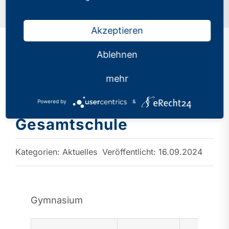
Startseite
»
Termine der Personalversammlungen 2024 –
Gymnasium & Gesamtschule
Akzeptieren
Ablehnen
Termine der
mehr
Personalversammlungen
2024 – Gymnasium &
Powered by
&
Gesamtschule
Kategorien:
Aktuelles
Veröffentlicht: 16.09.2024
Gymnasium