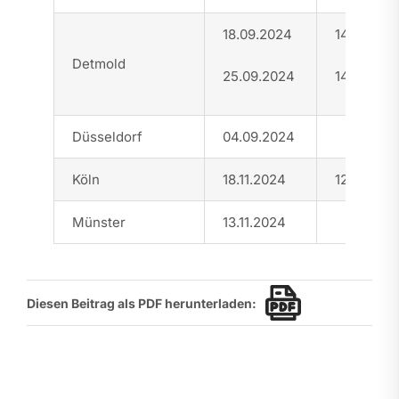
18.09.2024
14:00 – 16
Detmold
25.09.2024
14:00 – 16
Düsseldorf
04.09.2024
Köln
18.11.2024
12:30
–
15
Münster
13.11.2024
Diesen Beitrag als PDF herunterladen: