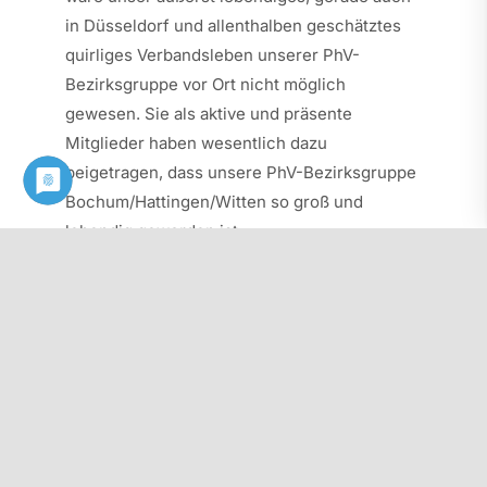
in Düsseldorf und allenthalben geschätztes
quirliges Verbandsleben unserer PhV-
Bezirksgruppe vor Ort nicht möglich
gewesen. Sie als aktive und präsente
Mitglieder haben wesentlich dazu
beigetragen, dass unsere PhV-Bezirksgruppe
Bochum/Hattingen/Witten so groß und
lebendig geworden ist.
Dafür gebührt Ihnen mein persönlicher Dank!
Ihnen und Ihren Lieben wünsche ich von
ganzem Herzen alles erdenklich Gute im
privaten, vor allem gesundheitlichen, und
beruflichen Bereich!
Herzliche Grüße
gez. Dr. Paul Reiter