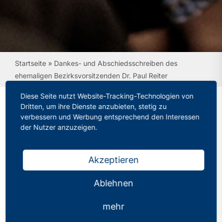
Startseite
»
Dankes- und Abschiedsschreiben des
ehemaligen Bezirksvorsitzenden Dr. Paul Reiter
Diese Seite nutzt Website-Tracking-Technologien von
Dritten, um ihre Dienste anzubieten, stetig zu
verbessern und Werbung entsprechend den Interessen
Dankes- und
der Nutzer anzuzeigen.
Abschiedsschreiben des
ehemaligen
Akzeptieren
Bezirksvorsitzenden Dr.
Ablehnen
Paul Reiter
mehr