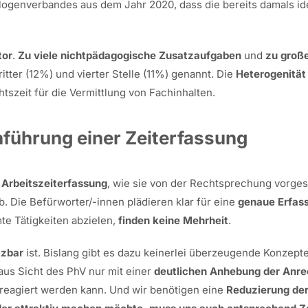
ogenverbandes aus dem Jahr 2020, dass die bereits damals ide
tor
.
Zu viele nichtpädagogische Zusatzaufgaben
und
zu groß
itter (12%) und vierter Stelle (11%) genannt. Die
Heterogenität
szeit für die Vermittlung von Fachinhalten.
inführung einer Zeiterfassung
 Arbeitszeiterfassung
, wie sie von der Rechtsprechung vorgese
. Die Befürworter/-innen plädieren klar für eine
genaue Erfass
te Tätigkeiten abzielen,
finden keine Mehrheit
.
tzbar
ist. Bislang gibt es dazu keinerlei überzeugende Konzept
aus Sicht des PhV nur mit einer
deutlichen Anhebung der Anr
 reagiert werden kann. Und wir benötigen eine
Reduzierung der