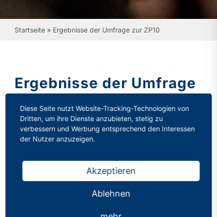
Startseite
»
Ergebnisse der Umfrage zur ZP10
Ergebnisse der Umfrage
zur ZP10
Diese Seite nutzt Website-Tracking-Technologien von
Dritten, um ihre Dienste anzubieten, stetig zu
Kategorien:
Mitgliederinformation
verbessern und Werbung entsprechend den Interessen
Veröffentlicht: 04.07.2025
der Nutzer anzuzeigen.
Sehr geehrte Damen und Herren, liebe
Akzeptieren
Kolleginnen und Kollegen,
Ablehnen
die diesjährige Umfrage des
Philologenverbands NRW zu den Zentralen
mehr