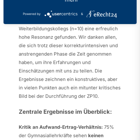
Prüfungen 10 (ZP10) hat mit 1.289 Lehrerinnen
und Lehrern an Gymnasien (n=1.189),
Powered by
&
Gesamtschulen (n=90) und
Weiterbildungskollegs (n=10) eine erfreulich
hohe Resonanz gefunden. Wir danken allen,
die sich trotz dieser korrekturintensiven und
anstrengenden Phase die Zeit genommen
haben, um ihre Erfahrungen und
Einschätzungen mit uns zu teilen. Die
Ergebnisse zeichnen ein konstruktives, aber
in vielen Punkten auch ein mitunter kritisches
Bild bei der Durchführung der ZP10.
Zentrale Ergebnisse im Überblick:
Kritik an Aufwand-Ertrag-Verhältnis:
75%
der Gymnasiallehrkräfte sehen
keinen