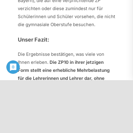
Bayern), die auf eine verpflichtende ZP
verzichten oder diese zumindest nur für
Schülerinnen und Schüler vorsehen, die nicht
die gymnasiale Oberstufe besuchen.
Unser Fazit:
Die Ergebnisse bestätigen, was viele von
Ihnen erleben.
Die ZP10 in ihrer jetzigen
Form stellt eine erhebliche Mehrbelastung
für die Lehrerinnen und Lehrer dar, ohne
dass ein pädagogisch sinnvoller Mehrwert
für die Schülerinnen und Schüler erkennbar
wäre.
Bereits im letzten Jahr haben Sie
abgestimmt und deutliche Verbesserung bei
der Durchführung der ZP10 angemahnt.
Der
PhV NRW wird sich daher weiterhin mit