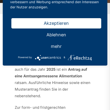
verbessern und Werbung entsprechend den Interessen
der Nutzer anzuzeigen.
Startseite
Akzeptieren
Ablehnen
Kategorien:
Aktuelles
Veröffentlicht: 30.10.2025
mehr
Sehr geehrte Damen und Herren,
Powered by
&
auch für das Jahr
2025
ist ein
Antrag auf
eine Amtsangemessene Alimentation
ratsam. Ausführliche Hinweise sowie einen
Musterantrag finden Sie in der
nebenstehend.
Zur form- und fristgerechten