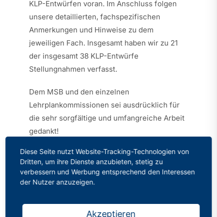
KLP-Entwürfen voran. Im Anschluss folgen
unsere detaillierten, fachspezifischen
Anmerkungen und Hinweise zu dem
jeweiligen Fach. Insgesamt haben wir zu 21
der insgesamt 38 KLP-Entwürfe
Stellungnahmen verfasst.
Dem MSB und den einzelnen
Lehrplankommissionen sei ausdrücklich für
die sehr sorgfältige und umfangreiche Arbeit
gedankt!
Diese Seite nutzt Website-Tracking-Technologien von
Folgende wichtige Aspekte möchten wir
Dritten, um ihre Dienste anzubieten, stetig zu
allgemein anmerken:
verbessern und Werbung entsprechend den Interessen
der Nutzer anzuzeigen.
Wir begrüßen, dass alle notwendigen
Dokumente (KLP, APO-GOSt, VVs sowie
Akzeptieren
die Unterstützungsmaterialen) zeitgleich