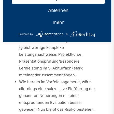
zur Verfügung gestellt wurden.
So ist es
Ablehnen
möglich, in der Zusammenschau alle
Dokumente auf Kohärenz hin zu prüfen,
mehr
zumal die jeweiligen Regelungen in den
KLP und in der APO-GOSt in Bezug auf die
Powered by
&
entscheidenden Neuerungen
(gleichwertige komplexe
Leistungsnachweise, Projektkurse,
Präsentationsprüfung/Besondere
Lernleistung im 5. Abiturfach) stark
miteinander zusammenhängen.
Wie bereits im Vorfeld angemerkt, wäre
allerdings eine sukzessive Einführung der
genannten Neuerungen mit einer
entsprechenden Evaluation besser
gewesen. Nun bleibt das Risiko bestehen,