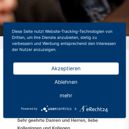
Diese Seite nutzt Website-Tracking-Technologien von
Dritten, um ihre Dienste anzubieten, stetig zu
Startseite
»
Mit dem PhV kostenfrei zur Didacta nach Köln
verbessern und Werbung entsprechend den Interessen
der Nutzer anzuzeigen.
Akzeptieren
Mit dem PhV kostenfrei
Ablehnen
zur Didacta nach Köln
mehr
Kategorien:
Mitgliederinformation
Veröffentlicht: 12.02.2026
Powered by
&
Sehr geehrte Damen und Herren, liebe
Kolleginnen und Kollegen,