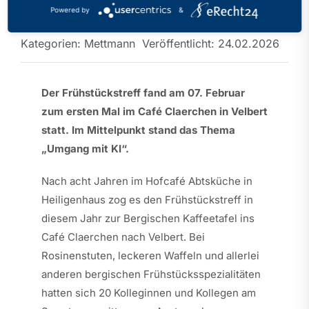
(KI) im Unterricht“
Powered by
&
Kategorien:
Mettmann
Veröffentlicht: 24.02.2026
Der Frühstückstreff fand am 07. Februar
zum ersten Mal im Café Claerchen in Velbert
statt. Im Mittelpunkt stand das Thema
„Umgang mit KI“.
Nach acht Jahren im Hofcafé Abtsküche in
Heiligenhaus zog es den Frühstückstreff in
diesem Jahr zur Bergischen Kaffeetafel ins
Café Claerchen nach Velbert. Bei
Rosinenstuten, leckeren Waffeln und allerlei
anderen bergischen Frühstücksspezialitäten
hatten sich 20 Kolleginnen und Kollegen am