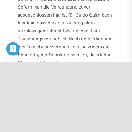
Sofern man die Verwendung zuvor
ausgeschlossen hat, ist für Guido Quirmbach
hier klar, dass dies die Nutzung eines
unzulässigen Hilfsmittels und damit ein
Täuschungsversuch ist. Nach dem Erkennen
des Täuschungsversuchs müsse zudem die
Schülerin/ der Schüler beweisen, dass keine
KI verwendet wurde.
Für diesen interessanten Einblick in das
wichtige Themenfeld der Künstlichen
Intelligenz dankt der PhV-Bezirk Mettmann
Guido Quirmbach herzlich und freut sich auf
ein baldiges Wiedersehen.
Tobias Gerlach
Vorsitzender PhV-Bezirk Mettmann