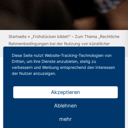
Startseite
»
„Frühstücken bildet!“ – Zum Thema „Rechtliche
Rahmenbedingungen bei der Nutzung von künstlicher
Intelligenz (KI) im Unterricht“
Diese Seite nutzt Website-Tracking-Technologien von
Dritten, um ihre Dienste anzubieten, stetig zu
verbessern und Werbung entsprechend den Interessen
der Nutzer anzuzeigen.
„Frühstücken bildet!“ –
Zum Thema „Rechtliche
Akzeptieren
Rahmenbedingungen bei
Ablehnen
der Nutzung von
künstlicher Intelligenz
mehr