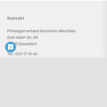
Kontakt
Philologenverband Nordrhein-Westfalen
Graf-Adolf-Str. 84
40210 Düsseldorf
Tel.: 0211 17 74 40
info@phv-nrw.de
Rechtliche Hinweise
Impressum
Haftungsausschluss