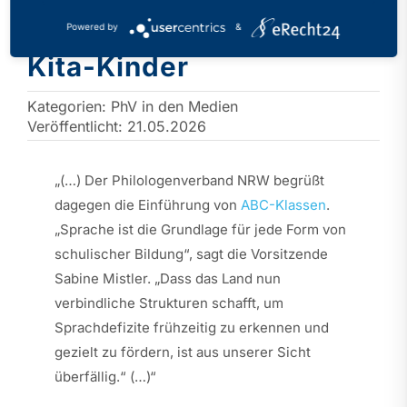
ABC-Klassen: NRW ringt
um Sprachförderung für
Powered by
&
Kita-Kinder
Kategorien:
PhV in den Medien
Veröffentlicht: 21.05.2026
„(…) Der Philologenverband NRW begrüßt
dagegen die Einführung von
ABC-Klassen
.
„Sprache ist die Grundlage für jede Form von
schulischer Bildung“, sagt die Vorsitzende
Sabine Mistler. „Dass das Land nun
verbindliche Strukturen schafft, um
Sprachdefizite frühzeitig zu erkennen und
gezielt zu fördern, ist aus unserer Sicht
überfällig.“ (…)“