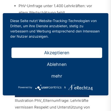
PhV-Umfrage unter 1.400 Lehrkräften: vor
allem Wertschätzung fehlt
Deutliche Kritik am Elternwillen als
Diese Seite nutzt Website-Tracking-Technologien von
alleiniges Steuerungselement
Dritten, um ihre Dienste anzubieten, stetig zu
verbessern und Werbung entsprechend den Interessen
Unterstützung für Social-Media-Verbot für
der Nutzer anzuzeigen.
Kinder und Jugendliche
Akzeptieren
Ablehnen
mehr
Powered by
&
Illustration PhV_Elternumfrage: Lehrkräfte
vermissen Respekt und Unterstützung von