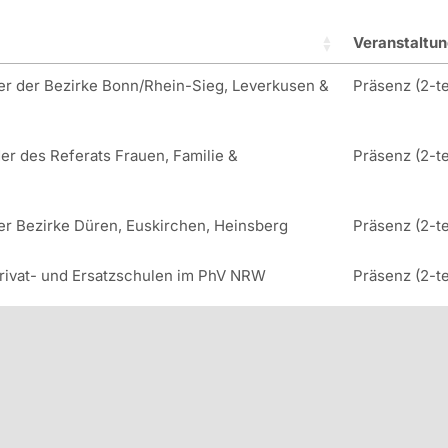
Veranstaltun
er der Bezirke Bonn/Rhein-Sieg, Leverkusen &
Präsenz (2-te
er des Referats Frauen, Familie &
Präsenz (2-te
der Bezirke Düren, Euskirchen, Heinsberg
Präsenz (2-te
rivat- und Ersatzschulen im PhV NRW
Präsenz (2-te
hrgänge | Beamtenversorgung |
Präsenz (2-te
 Eignungsfeststellungsverfahren (EFV)
Präsenz
chen Umsetzung
Präsenz