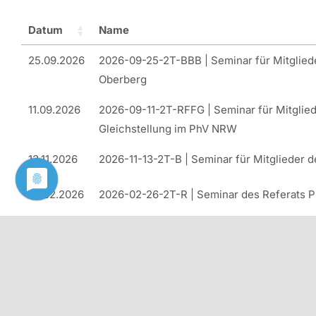
Datum
Name
25.09.2026
2026-09-25-2T-BBB | Seminar für Mitglied
Oberberg
11.09.2026
2026-09-11-2T-RFFG | Seminar für Mitglied
Gleichstellung im PhV NRW
13.11.2026
2026-11-13-2T-B | Seminar für Mitglieder 
26.02.2026
2026-02-26-2T-R | Seminar des Referats P
19.06.2026
2026 B047 | Seminar für pensionsnahe Ja
Versorgungsberechnungen
20.11.2026
2026 B051 | SLQ III | Vorbereitung auf das
25.09.2026
2026 B049 | SLQ II | Elemente der praktis