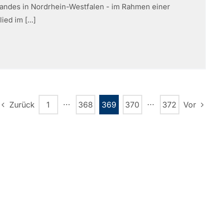
bandes in Nordrhein-Westfalen - im Rahmen einer
ed im [...]
Zurück
1
···
368
369
370
···
372
Vor