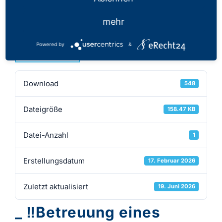
17.02.2026
mehr
Powered by
&
Download
Download
548
Dateigröße
158.47 KB
Datei-Anzahl
1
Erstellungsdatum
17. Februar 2026
Zuletzt aktualisiert
19. Juni 2026
_ ‼️Betreuung eines