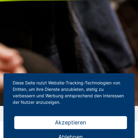
Diese Seite nutzt Website-Tracking-Technologien von
Dritten, um ihre Dienste anzubieten, stetig zu
verbessern und Werbung entsprechend den Interessen
der Nutzer anzuzeigen.
Startseite
»
Downloads
»
_ ‼️Betreuung eines erkrankten
Kindes bislang nur Tarifrecht
Akzeptieren
_ ‼️Betreuung eines erkrankten Kindes
bislang nur Tarifrecht
Ablehnen