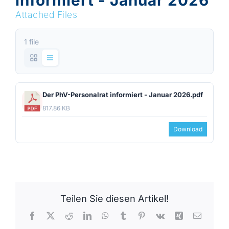
informiert - Januar 2026
Attached Files
1 file
Der PhV-Personalrat informiert - Januar 2026.pdf
817.86 KB
Download
Teilen Sie diesen Artikel!
Facebook
X
Reddit
LinkedIn
WhatsApp
Tumblr
Pinterest
Vk
Xing
E-
Mail