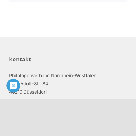
Kontakt
Philologenverband Nordrhein-Westfalen
Graf-Adolf-Str. 84
40210 Düsseldorf
Tel.: 0211 17 74 40
info@phv-nrw.de
Rechtliche Hinweise