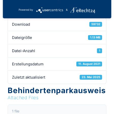
Download
Powered by
&
Download
59732
Dateigröße
1.13 MB
Datei-Anzahl
1
Erstellungsdatum
11. August 2021
Zuletzt aktualisiert
23. Mai 2025
Behindertenparkausweis
Attached Files
1 file