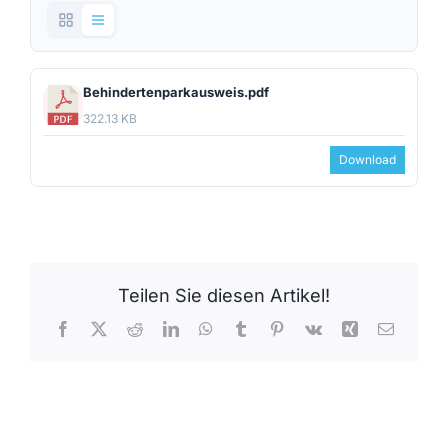
Behindertenparkausweis.pdf
322.13 KB
Download
Teilen Sie diesen Artikel!
Facebook
X
Reddit
LinkedIn
WhatsApp
Tumblr
Pinterest
Vk
Xing
E-
Mail