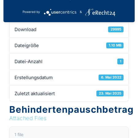
Download
Powered by
&
Download
29995
Dateigröße
1.10 MB
Datei-Anzahl
1
Erstellungsdatum
6. Mai 2022
Zuletzt aktualisiert
23. Mai 2025
Behindertenpauschbetrag
Attached Files
1 file