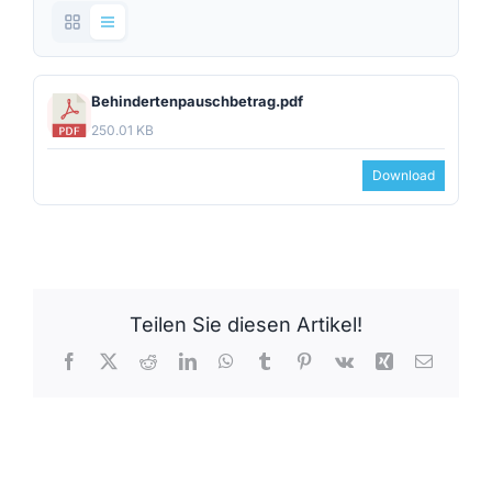
Behindertenpauschbetrag.pdf
250.01 KB
Download
Teilen Sie diesen Artikel!
Facebook
X
Reddit
LinkedIn
WhatsApp
Tumblr
Pinterest
Vk
Xing
E-
Mail