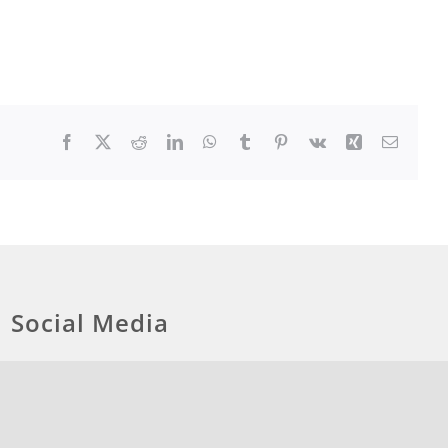
Facebook
X
Reddit
LinkedIn
WhatsApp
Tumblr
Pinterest
Vk
Xing
E-
Mail
Social Media
Social Media Guidelines