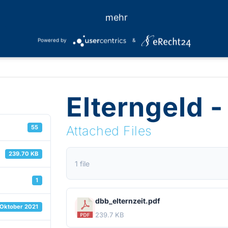
mehr
Powered by
&
Elterngeld -
Attached Files
55
239.70 KB
1 file
1
dbb_elternzeit.pdf
 Oktober 2021
239.7 KB