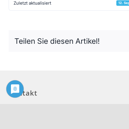
Zuletzt aktualisiert
12. S
Teilen Sie diesen Artikel!
Kontakt
Philologenverband Nordrhein-Westfalen
Graf-Adolf-Str. 84
40210 Düsseldorf