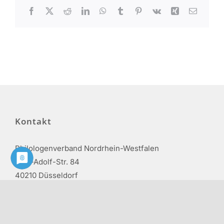
Facebook
X
Reddit
LinkedIn
WhatsApp
Tumblr
Pinterest
Vk
Xing
E-
Mail
Kontakt
Philologenverband Nordrhein-Westfalen
Graf-Adolf-Str. 84
40210 Düsseldorf
Tel.: 0211 17 74 40
info@phv-nrw.de