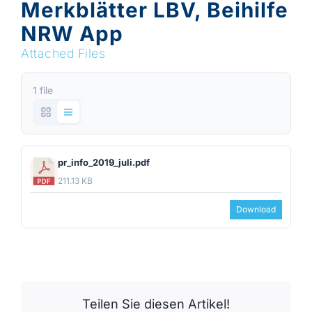
Merkblätter LBV, Beihilfe
NRW App
Attached Files
1 file
pr_info_2019_juli.pdf
211.13 KB
Download
Teilen Sie diesen Artikel!