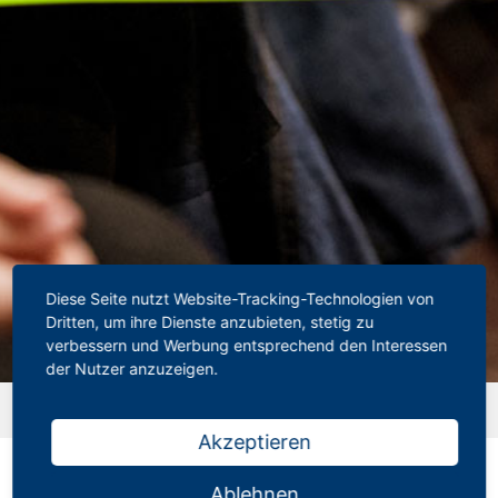
Diese Seite nutzt Website-Tracking-Technologien von
Dritten, um ihre Dienste anzubieten, stetig zu
verbessern und Werbung entsprechend den Interessen
der Nutzer anzuzeigen.
Startseite
»
Downloads
»
PR-Info 7/2019: Merkblätter LBV,
Beihilfe NRW App
Akzeptieren
PR-Info 7/2019: Merkblätter LBV,
Beihilfe NRW App
Ablehnen