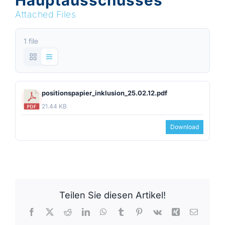
Hauptausschusses
Attached Files
1 file
positionspapier_inklusion_25.02.12.pdf
21.44 KB
Download
Teilen Sie diesen Artikel!
Facebook
X
Reddit
LinkedIn
WhatsApp
Tumblr
Pinterest
Vk
Xing
E-
Mail