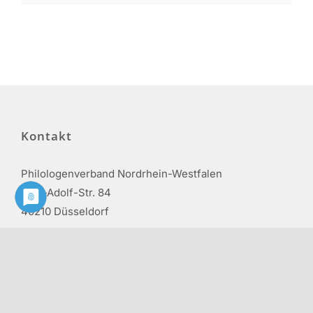
Kontakt
Philologenverband Nordrhein-Westfalen
Graf-Adolf-Str. 84
40210 Düsseldorf
Tel.: 0211 17 74 40
info@phv-nrw.de
Rechtliche Hinweise