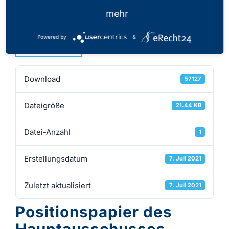
07.07.2021
mehr
Powered by
&
Download
Download
57127
Dateigröße
21.44 KB
Datei-Anzahl
1
Erstellungsdatum
7. Juli 2021
Zuletzt aktualisiert
7. Juli 2021
Positionspapier des