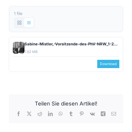
1 file
Sabine-Mistler,-Vorsitzende-des-PhV-NRW_1-22-sw.png
7.62 MB
Download
Teilen Sie diesen Artikel!
Facebook
X
Reddit
LinkedIn
WhatsApp
Tumblr
Pinterest
Vk
Xing
E-
Mail